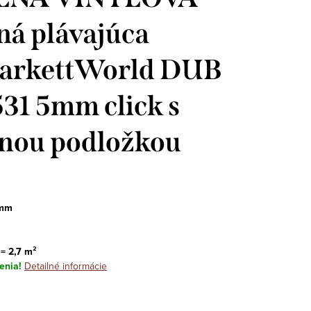
á plávajúca
ParkettWorld DUB
531 5mm click s
anou podložkou
 mm
 = 2,7 m²
enia!
Detailné informácie