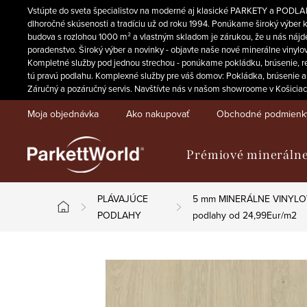
Prejsť
Vstúpte do sveta špecialistov na moderné aj klasické PARKETY a PODLAHY
na
dlhoročné skúsenosti a tradíciu už od roku 1994. Ponúkame široký výber
budova s rozlohou 1000 m² a vlastným skladom je zárukou, že u nás nájdet
obsah
poradenstvo. Široký výber a novinky - objavte naše nové minerálne vinylov
Kompletné služby pod jednou strechou - ponúkame pokládku, brúsenie, reno
tú pravú podlahu. Komplexné služby pre váš domov: Pokládka, brúsenie a
Záručný a pozáručný servis. Navštívte nás v našom showroome v Košiciach a
Moja objednávka
Ako nakupovať
Obchodné podmienk
Prémiové minerálne
PLÁVAJÚCE
5 mm MINERÁLNE VINYLOV
Domov
PODLAHY
podlahy od 24,99Eur/m2