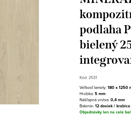
kompozitn
podlaha 
bielený 2
integrov
Kód:
2531
Veľkosť lamely:
180 x 1250
Hrúbka:
5 mm
Nášľapná vrstva:
0,4 mm
Balenie:
12 dosiek / krabica
Objednávky len na celé bal