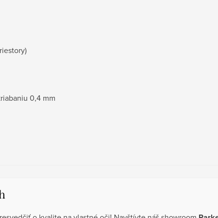
iestory)
kriabaniu 0,4 mm
h
resvedčiť o kvalite na vlastné oči! Navštívte náš showroom
Parke