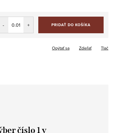
PRIDAŤ DO KOŠÍKA
Opýtať sa
Zdieľať
Tlač
er číslo 1 v