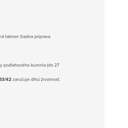
ná takmer žiadna príprava
my podlahového kúrenia (do 27
33/42
zaručuje dlhú životnosť.