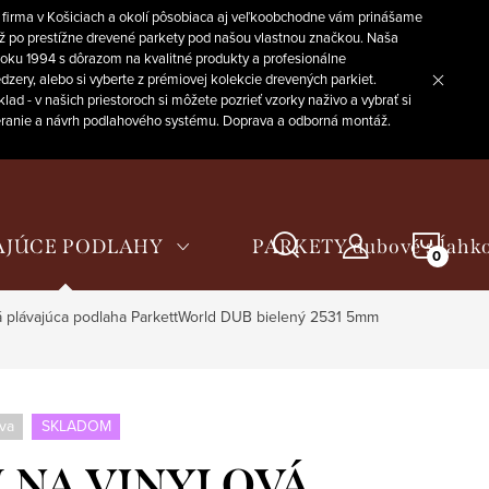
 firma v Košiciach a okolí pôsobiaca aj veľkoobchodne vám prinášame
až po prestížne drevené parkety pod našou vlastnou značkou. Naša
 roku 1994 s dôrazom na kvalitné produkty a profesionálne
zery, alebo si vyberte z prémiovej kolekcie drevených parkiet.
 - v našich priestoroch si môžete pozrieť vzorky naživo a vybrať si
meranie a návrh podlahového systému. Doprava a odborná montáž.
NÁKU
AJÚCE PODLAHY
PARKETY dubové s ĺahk
KOŠÍ
lávajúca podlaha ParkettWorld DUB bielený 2531 5mm
va
SKLADOM
LNA VINYLOVÁ