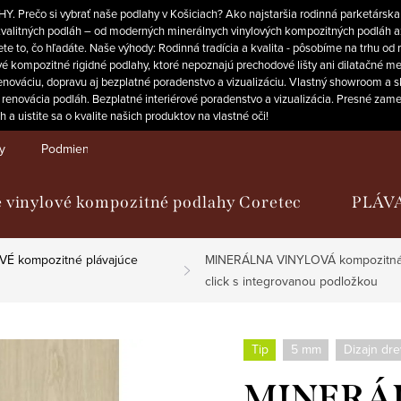
. Prečo si vybrať naše podlahy v Košiciach? Ako najstaršia rodinná parketárska
 kvalitných podláh – od moderných minerálnych vinylových kompozitných podláh 
e to, čo hľadáte. Naše výhody: Rodinná tradícia a kvalita - pôsobíme na trhu od
é kompozitné rigidné podlahy, ktoré nepoznajú prechodové lišty ani dilatačné med
váciu, dopravu aj bezplatné poradenstvo a vizualizáciu. Vlastný showroom a sklad
 renovácia podláh. Bezplatné interiérové poradenstvo a vizualizácia. Presné za
 uistite sa o kvalite našich produktov na vlastné oči!
y
Podmienky ochrany osobných údajov
 vinylové kompozitné podlahy Coretec
PLÁV
É kompozitné plávajúce
MINERÁLNA VINYLOVÁ kompozitná p
click s integrovanou podložkou
Tip
5 mm
Dizajn dre
MINERÁ