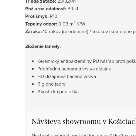
Trieda záťaže:
23/32/41
Požiarna odolnosť:
Bfl-s1
Protišmyk:
R10
Tepelný odpor:
0,03 m² K/W
Záruka:
10 rokov (rezidenčné) / 5 rokov (komerčné pr
Zloženie lamely:
Keramický antibakteriálny PU nášľap proti poš
Priehľadná ochranná vrstva dizajnu
HD dizajnová tlačená vrstva
Rigidné jadro
Akustická podložka
Návšteva showroomu v Košiciac
Nechcete vyberať podlahu len online? Príďte sa p