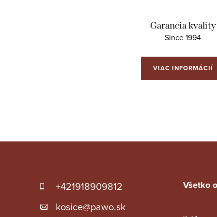
Garancia kvality
Since 1994
VIAC INFORMÁCIÍ
Z
á
p
Všetko 
+421918909812
ä
kosice
@
pawo.sk