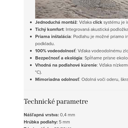
Jednoduchá montáž
: Vďaka
click
systému je i
Tichý komfort
: Integrovaná akustická podložk
Priama inštalácia
: Podlahu je možné priamo in
podkladu.
100% vodeodolnosť
: Vďaka vodeodolnému zlož
Bezpečnosť a ekológia
: Spĺňame prísne ekolo
Vhodná na podlahové kúrenie
: Vďaka nízke
°C).
Mimoriadna odolnosť
: Odolná voči oderu, šk
Technické parametre
Nášľapná vrstva:
0,4 mm
Hrúbka podlahy:
5 mm