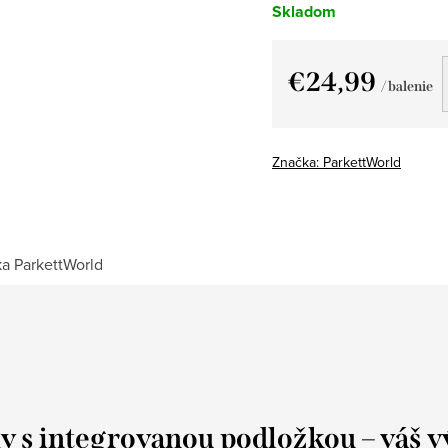
Skladom
€24,99
/ balenie
Jednotková
cena:
Značka:
ParkettWorld
ka
ParkettWorld
 s integrovanou podložkou – váš výb