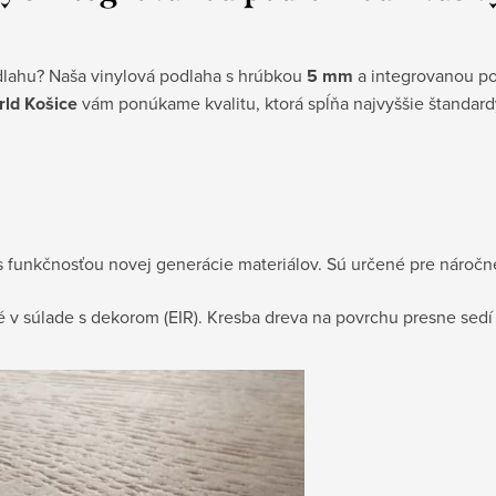
dlahu? Naša vinylová podlaha s hrúbkou
5 mm
a integrovanou po
rld Košice
vám ponúkame kvalitu, ktorá spĺňa najvyššie štandard
s funkčnosťou novej generácie materiálov. Sú určené pre náročn
 v súlade s dekorom (EIR). Kresba dreva na povrchu presne sedí 