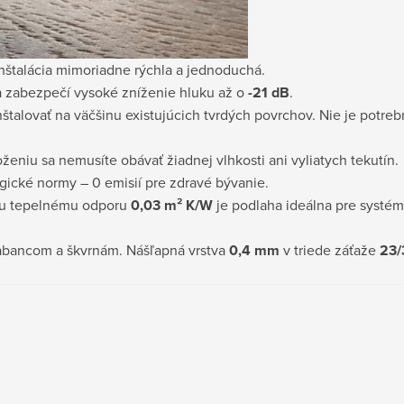
nštalácia mimoriadne rýchla a jednoduchá.
a zabezpečí vysoké zníženie hluku až o
-21 dB
.
štalovať na väčšinu existujúcich tvrdých povrchov. Nie je potreb
eniu sa nemusíte obávať žiadnej vlhkosti ani vyliatych tekutín.
gické normy – 0 emisií pre zdravé bývanie.
mu tepelnému odporu
0,03 m² K/W
je podlaha ideálna pre systé
rabancom a škvrnám. Nášľapná vrstva
0,4 mm
v triede záťaže
23/