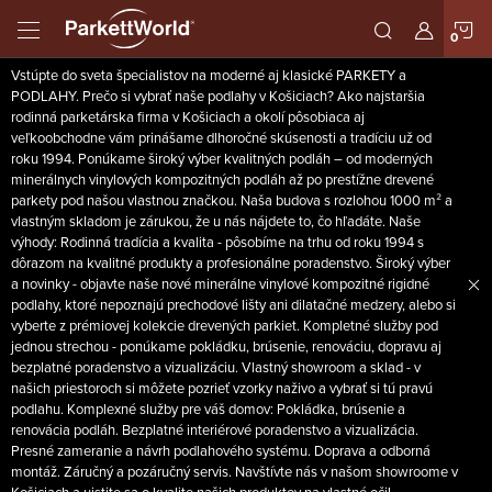
Prejsť
N
na
obsah
Vstúpte do sveta špecialistov na moderné aj klasické PARKETY a
K
PODLAHY. Prečo si vybrať naše podlahy v Košiciach? Ako najstaršia
rodinná parketárska firma v Košiciach a okolí pôsobiaca aj
veľkoobchodne vám prinášame dlhoročné skúsenosti a tradíciu už od
roku 1994. Ponúkame široký výber kvalitných podláh – od moderných
minerálnych vinylových kompozitných podláh až po prestížne drevené
parkety pod našou vlastnou značkou. Naša budova s rozlohou 1000 m² a
vlastným skladom je zárukou, že u nás nájdete to, čo hľadáte. Naše
výhody: Rodinná tradícia a kvalita - pôsobíme na trhu od roku 1994 s
dôrazom na kvalitné produkty a profesionálne poradenstvo. Široký výber
a novinky - objavte naše nové minerálne vinylové kompozitné rigidné
podlahy, ktoré nepoznajú prechodové lišty ani dilatačné medzery, alebo si
vyberte z prémiovej kolekcie drevených parkiet. Kompletné služby pod
jednou strechou - ponúkame pokládku, brúsenie, renováciu, dopravu aj
bezplatné poradenstvo a vizualizáciu. Vlastný showroom a sklad - v
našich priestoroch si môžete pozrieť vzorky naživo a vybrať si tú pravú
podlahu. Komplexné služby pre váš domov: Pokládka, brúsenie a
renovácia podláh. Bezplatné interiérové poradenstvo a vizualizácia.
Presné zameranie a návrh podlahového systému. Doprava a odborná
montáž. Záručný a pozáručný servis. Navštívte nás v našom showroome v