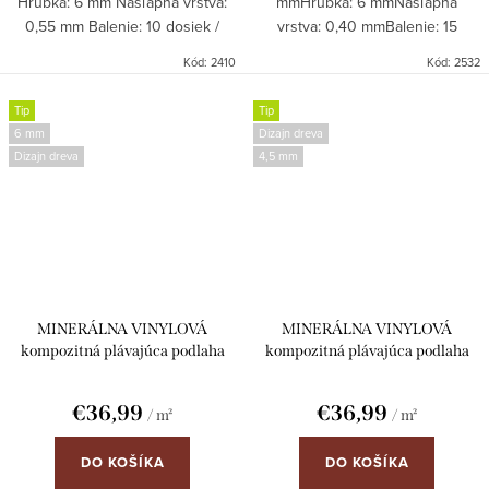
Hrúbka: 6 mm Nášľapná vrstva:
mmHrúbka: 6 mmNášľapná
0,55 mm Balenie: 10 dosiek /
vrstva: 0,40 mmBalenie: 15
krabica = 2,18 m² Objednávky len
dosiek/krabica = A a B balenia =
Kód:
2410
Kód:
2532
na celé balenia!
1,359 m² Objednávky len na celé
balenia!
Tip
Tip
6 mm
Dizajn dreva
Dizajn dreva
4,5 mm
MINERÁLNA VINYLOVÁ
MINERÁLNA VINYLOVÁ
kompozitná plávajúca podlaha
kompozitná plávajúca podlaha
ParkettWorld 2408 DUB 6mm
ParkettWorld 2422 DUB
click s integrovanou podložkou
Herringbone 4,5mm click s
€36,99
€36,99
/ m²
/ m²
integrovanou podložkou
DO KOŠÍKA
DO KOŠÍKA