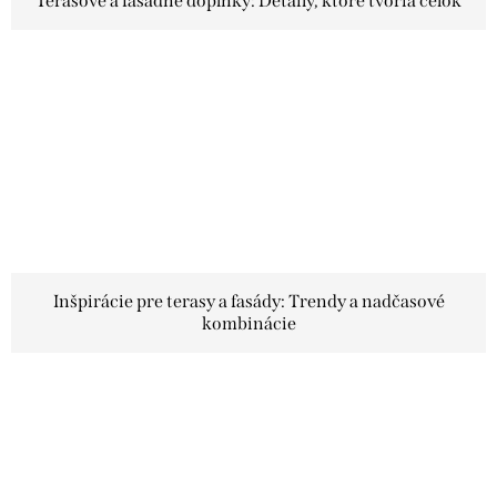
Terasové a fasádne doplnky: Detaily, ktoré tvoria celok
Inšpirácie pre terasy a fasády: Trendy a nadčasové
kombinácie