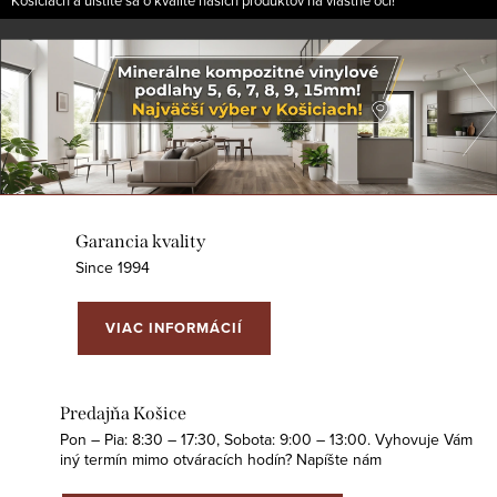
Košiciach a uistite sa o kvalite našich produktov na vlastné oči!
P
Predchádza
a
r
k
e
Garancia kvality
t
Since 1994
y
VIAC INFORMÁCIÍ
a
p
Predajňa Košice
o
Pon – Pia: 8:30 – 17:30, Sobota: 9:00 – 13:00. Vyhovuje Vám
iný termín mimo otváracích hodín? Napíšte nám
d