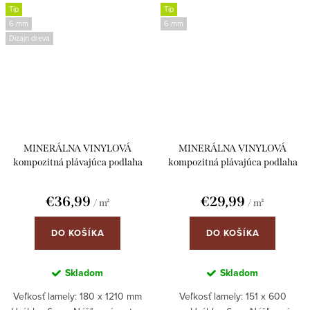
Tip
Tip
6 mm
6 mm
Dizajn dreva
MINERÁLNA VINYLOVÁ
MINERÁLNA VINYLOVÁ
kompozitná plávajúca podlaha
kompozitná plávajúca podlaha
ParkettWorld 2410 DUB 6mm
ParkettWorld 2522 DUB
click s integrovanou podložkou
Herringbone 6mm click s
€36,99
€29,99
/ m²
/ m²
integrovanou podložkou
DO KOŠÍKA
DO KOŠÍKA
Skladom
Skladom
Veľkosť lamely: 180 x 1210 mm
Veľkosť lamely: 151 x 600