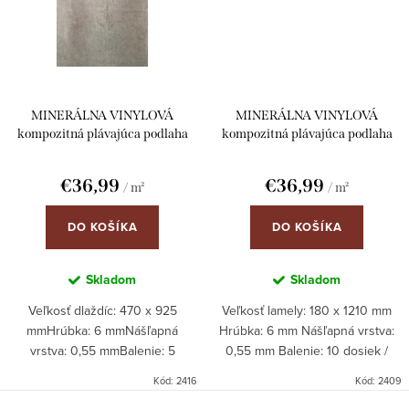
MINERÁLNA VINYLOVÁ
MINERÁLNA VINYLOVÁ
kompozitná plávajúca podlaha
kompozitná plávajúca podlaha
ParkettWorld 2416 CEMENT
ParkettWorld 2409 DUB 6mm
6mm click s integrovanou
click s integrovanou podložkou
€36,99
€36,99
/ m²
/ m²
podložkou
DO KOŠÍKA
DO KOŠÍKA
Skladom
Skladom
Veľkosť dlaždíc: 470 x 925
Veľkosť lamely: 180 x 1210 mm
mmHrúbka: 6 mmNášľapná
Hrúbka: 6 mm Nášľapná vrstva:
vrstva: 0,55 mmBalenie: 5
0,55 mm Balenie: 10 dosiek /
dlaždíc/krabica = 2,17 m²
krabica = 2,18 m² Objednávky len
Kód:
2416
Kód:
2409
Objednávky len na celé balenia!
na celé balenia!