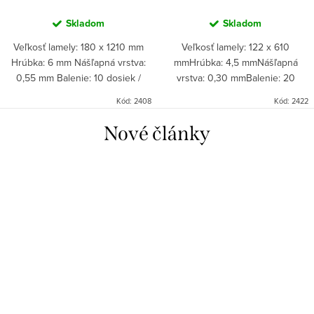
Skladom
Skladom
Veľkosť lamely: 180 x 1210 mm
Veľkosť lamely: 122 x 610
Hrúbka: 6 mm Nášľapná vrstva:
mmHrúbka: 4,5 mmNášľapná
0,55 mm Balenie: 10 dosiek /
vrstva: 0,30 mmBalenie: 20
krabica = 2,18 m² Objednávky len
dosiek/krabica = 10 A a 10 B =
Kód:
2408
Kód:
2422
na celé balenia!
1,49 m² Objednávky len na celé
balenia!
Nové články