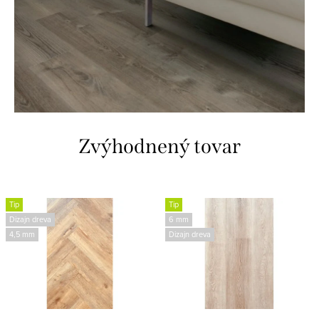
Zvýhodnený tovar
Tip
Tip
Dizajn dreva
6 mm
4,5 mm
Dizajn dreva