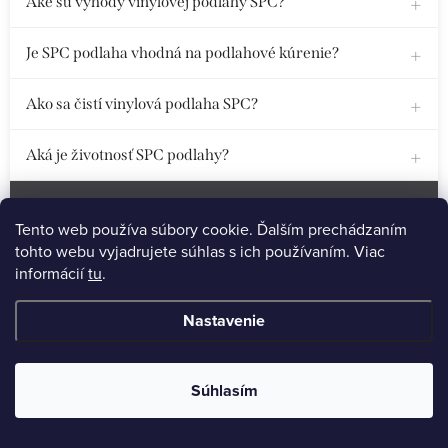
Aké sú výhody vinylovej podlahy SPC?
Je SPC podlaha vhodná na podlahové kúrenie?
Ako sa čistí vinylová podlaha SPC?
Aká je životnosť SPC podlahy?
Dubové Parkety
Tento web používa súbory cookie. Ďalším prechádzaním
tohto webu vyjadrujete súhlas s ich používaním. Viac
Prečo si vybrať dubové parkety?
informácií
tu
.
Aká je údržba dubových parkiet?
Nastavenie
Je možné dubové parkety renovovať?
Súhlasím
Sú dubové parkety vhodné na podlahové kúrenie?