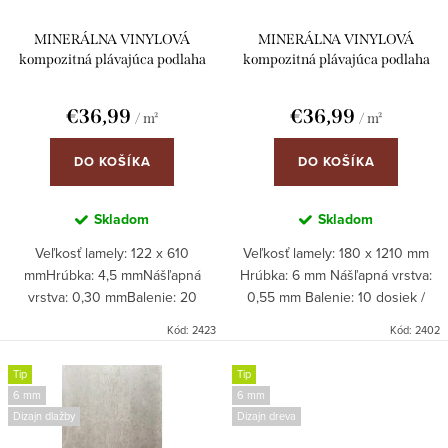
MINERÁLNA VINYLOVÁ
MINERÁLNA VINYLOVÁ
kompozitná plávajúca podlaha
kompozitná plávajúca podlaha
ParkettWorld 2423 DUB
ParkettWorld 2402 DUB 6mm
Herringbone 4,5mm click s
click s integrovanou podložkou
€36,99
€36,99
/ m²
/ m²
integrovanou podložkou
DO KOŠÍKA
DO KOŠÍKA
Skladom
Skladom
Veľkosť lamely: 122 x 610
Veľkosť lamely: 180 x 1210 mm
mmHrúbka: 4,5 mmNášľapná
Hrúbka: 6 mm Nášľapná vrstva:
vrstva: 0,30 mmBalenie: 20
0,55 mm Balenie: 10 dosiek /
dosiek/krabica = 10 A a 10 B =
krabica = 2,18 m² Objednávky len
Kód:
2423
Kód:
2402
1,49 m² Objednávky len na celé
na celé balenia!
balenia!
Tip
Tip
6 mm
6 mm
Dizajn dlažby
Dizajn dreva