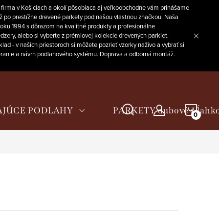
 firma v Košiciach a okolí pôsobiaca aj veľkoobchodne vám prinášame
až po prestížne drevené parkety pod našou vlastnou značkou. Naša
 roku 1994 s dôrazom na kvalitné produkty a profesionálne
zery, alebo si vyberte z prémiovej kolekcie drevených parkiet.
 - v našich priestoroch si môžete pozrieť vzorky naživo a vybrať si
meranie a návrh podlahového systému. Doprava a odborná montáž.
NÁKU
AJÚCE PODLAHY
PARKETY dubové s ĺahk
KOŠÍ