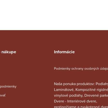
o nákupe
Informácie
Podmienky ochrany osobných údaj
Naša ponuka produktov: Podlahy
podmienky
Laminátové, Kompozitné rigidn
vinylové podlahy, Drevené parke
ovať
Dvere - Interiérové dvere,
protipožiarne a zvukotesné dver