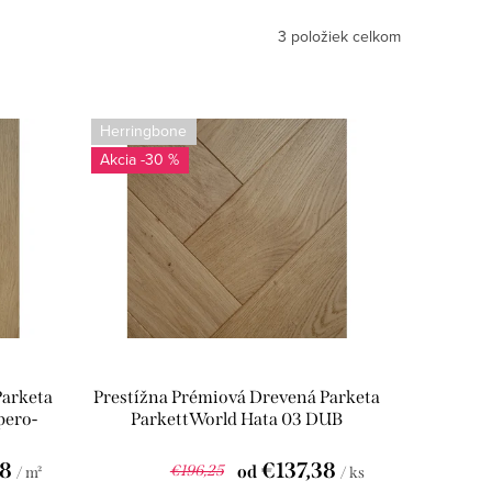
3
položiek celkom
Herringbone
-30 %
Parketa
Prestížna Prémiová Drevená Parketa
pero-
ParkettWorld Hata 03 DUB
Herringbone pero-drážka
38
€137,38
€196,25
od
/ m²
/ ks