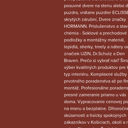
posuvné dvere na stenu alebo 
puzdra, vrátane puzdier ECLISS
skrytých zárubní, Dvere značky
HORMANN. Príslušenstvo a sta
chémia - Soklové a prechodové l
podložky a montážny materiál,
lepidlá, stierky, tmely a nátery o
značiek UZIN, Dr.Schutz a Den
Braven. Prečo si vybrať nás? Šir
výber kvalitných produktov pre
typ interiéru. Komplexné služby
prvotného poradenstva až po fi
montáž. Profesionálne poradens
presné zameranie priamo u vás
doma. Vypracovanie cenovej p
na mieru a bezplatne. Dlhoročn
skúsenosti a tisícky spokojných
zákazníkov v Košiciach, okolí a 