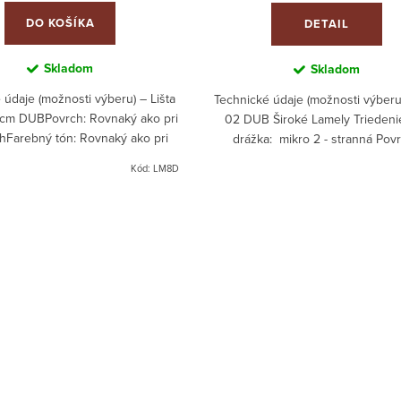
DO KOŠÍKA
DETAIL
Skladom
Skladom
 údaje (možnosti výberu) – Lišta
Technické údaje (možnosti výberu)
cm DUBPovrch: Rovnaký ako pri
02 DUB Široké Lamely Triedeni
hFarebný tón: Rovnaký ako pri
drážka: mikro 2 - stranná Pov
hVýška: 8 cmHrúbka: 2 cmDĺžka:
kefovaný Farebný tón: Bezfareb
Kód:
LM8D
2,2 bm