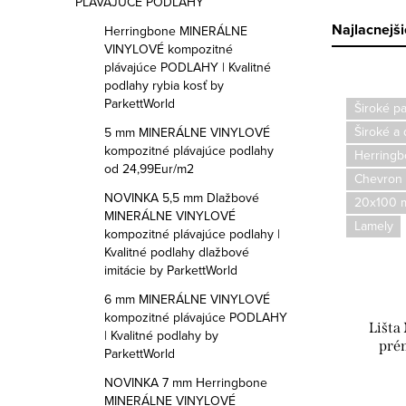
č
PLÁVAJÚCE PODLAHY
n
R
Najlacnejši
Herringbone MINERÁLNE
VINYLOVÉ kompozitné
ý
a
plávajúce PODLAHY | Kvalitné
podlahy rybia kosť by
V
p
d
ParkettWorld
Široké pa
ý
Široké a
5 mm MINERÁLNE VINYLOVÉ
a
e
kompozitné plávajúce podlahy
Herringb
p
od 24,99Eur/m2
n
n
Chevron
i
NOVINKA 5,5 mm Dlažbové
20x100 
e
i
MINERÁLNE VINYLOVÉ
Lamely
s
kompozitné plávajúce podlahy |
l
e
Kvalitné podlahy dlažbové
p
imitácie by ParkettWorld
p
6 mm MINERÁLNE VINYLOVÉ
r
r
kompozitné plávajúce PODLAHY
Lišta
| Kvalitné podlahy by
o
o
prém
ParkettWorld
d
d
NOVINKA 7 mm Herringbone
MINERÁLNE VINYLOVÉ