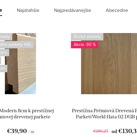
e
Najdrahšie
Najpredávanejšie
Abecedne
rkety
Široké parkety
 dlhé parkety XXL
-30 %
one
mm
 Modern 8cm k prestížnej
Prestížna Prémiová Drevená 
iovej drevenej parkete
ParkettWorld Hata 02 DUB 
ParkettWorld DUB
drážka
€39,90
€130,
€186,25
od
/ m