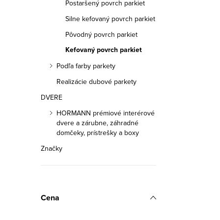
a
Postaršený povrch parkiet
c
Silne kefovaný povrch parkiet
i
Pôvodný povrch parkiet
e
Kefovaný povrch parkiet
p
Podľa farby parkety
r
Realizácie dubové parkety
v
DVERE
k
HORMANN prémiové interérové
dvere a zárubne, záhradné
y
domčeky, prístrešky a boxy
v
Značky
ý
p
i
Cena
s