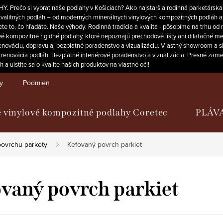
. Prečo si vybrať naše podlahy v Košiciach? Ako najstaršia rodinná parketárska
 kvalitných podláh – od moderných minerálnych vinylových kompozitných podláh 
e to, čo hľadáte. Naše výhody: Rodinná tradícia a kvalita - pôsobíme na trhu od
é kompozitné rigidné podlahy, ktoré nepoznajú prechodové lišty ani dilatačné med
váciu, dopravu aj bezplatné poradenstvo a vizualizáciu. Vlastný showroom a sklad
 renovácia podláh. Bezplatné interiérové poradenstvo a vizualizácia. Presné za
 uistite sa o kvalite našich produktov na vlastné oči!
y
Podmienky ochrany osobných údajov
 vinylové kompozitné podlahy Coretec
PLÁV
povrchu parkety
Kefovaný povrch parkiet
vaný povrch parkiet