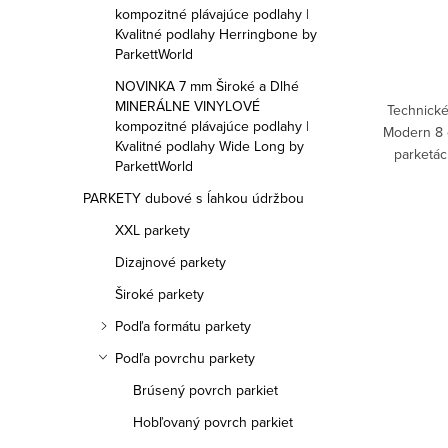
u
u
kompozitné plávajúce podlahy |
Kvalitné podlahy Herringbone by
k
k
ParkettWorld
t
NOVINKA 7 mm Široké a Dlhé
t
MINERÁLNE VINYLOVÉ
Technické
o
kompozitné plávajúce podlahy |
o
Modern 8 
Kvalitné podlahy Wide Long by
parketác
v
ParkettWorld
v
parketác
PARKETY dubové s ĺahkou údržbou
XXL parkety
Dizajnové parkety
O
Široké parkety
v
Podľa formátu parkety
l
Podľa povrchu parkety
á
Brúsený povrch parkiet
d
Hobľovaný povrch parkiet