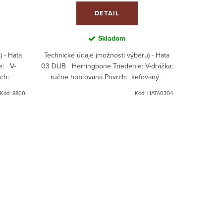
DETAIL
Skladom
 - Hata
Technické údaje (možnosti výberu) - Hata
e: V-
03 DUB Herringbone Triedenie: V-drážka:
rch:
ručne hobľovaná Povrch: kefovaný
ný...
Farebný tón: Bezfarebný olej...
Kód:
8800
Kód:
HATA0304