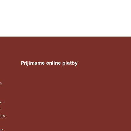
Prijímame online platby
ov
 -
é
ty.
e,