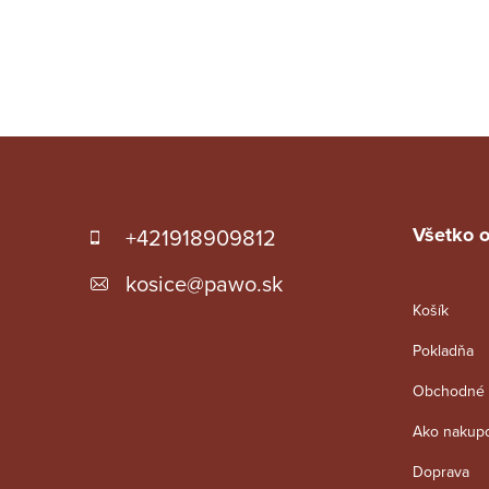
Z
á
p
Všetko 
+421918909812
ä
kosice
@
pawo.sk
Košík
t
Pokladňa
i
Obchodné 
e
Ako nakup
Doprava