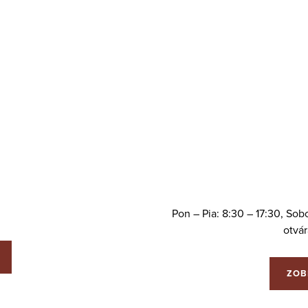
Pon – Pia: 8:30 – 17:30, So
otvá
ZOB