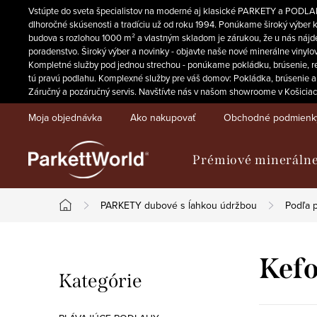
Prejsť
Vstúpte do sveta špecialistov na moderné aj klasické PARKETY a PODLAHY
na
dlhoročné skúsenosti a tradíciu už od roku 1994. Ponúkame široký výber
budova s rozlohou 1000 m² a vlastným skladom je zárukou, že u nás nájdet
obsah
poradenstvo. Široký výber a novinky - objavte naše nové minerálne vinylov
Kompletné služby pod jednou strechou - ponúkame pokládku, brúsenie, reno
tú pravú podlahu. Komplexné služby pre váš domov: Pokládka, brúsenie a
Záručný a pozáručný servis. Navštívte nás v našom showroome v Košiciach a
Moja objednávka
Ako nakupovať
Obchodné podmienk
Prémiové minerálne
PARKETY dubové s ĺahkou údržbou
Podľa 
Domov
B
Kefo
Preskočiť
Kategórie
o
kategórie