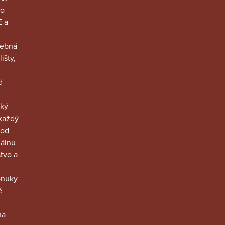
do
E a
vebná
išty,
d
oký
 každý
 od
nálnu
tvo a
onuky
é
na