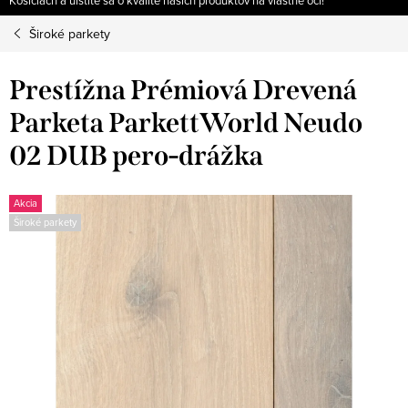
Košiciach a uistite sa o kvalite našich produktov na vlastné oči!
Široké parkety
Prestížna Prémiová Drevená
Parketa ParkettWorld Neudo
02 DUB pero-drážka
Akcia
Široké parkety