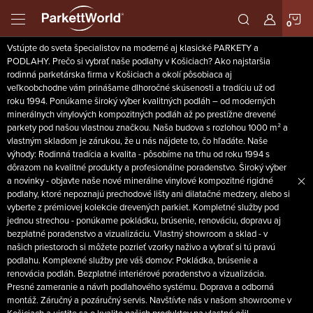
Prejsť
N
na
obsah
Vstúpte do sveta špecialistov na moderné aj klasické PARKETY a
K
PODLAHY. Prečo si vybrať naše podlahy v Košiciach? Ako najstaršia
rodinná parketárska firma v Košiciach a okolí pôsobiaca aj
veľkoobchodne vám prinášame dlhoročné skúsenosti a tradíciu už od
roku 1994. Ponúkame široký výber kvalitných podláh – od moderných
minerálnych vinylových kompozitných podláh až po prestížne drevené
parkety pod našou vlastnou značkou. Naša budova s rozlohou 1000 m² a
vlastným skladom je zárukou, že u nás nájdete to, čo hľadáte. Naše
výhody: Rodinná tradícia a kvalita - pôsobíme na trhu od roku 1994 s
dôrazom na kvalitné produkty a profesionálne poradenstvo. Široký výber
a novinky - objavte naše nové minerálne vinylové kompozitné rigidné
podlahy, ktoré nepoznajú prechodové lišty ani dilatačné medzery, alebo si
vyberte z prémiovej kolekcie drevených parkiet. Kompletné služby pod
jednou strechou - ponúkame pokládku, brúsenie, renováciu, dopravu aj
bezplatné poradenstvo a vizualizáciu. Vlastný showroom a sklad - v
našich priestoroch si môžete pozrieť vzorky naživo a vybrať si tú pravú
podlahu. Komplexné služby pre váš domov: Pokládka, brúsenie a
renovácia podláh. Bezplatné interiérové poradenstvo a vizualizácia.
Presné zameranie a návrh podlahového systému. Doprava a odborná
montáž. Záručný a pozáručný servis. Navštívte nás v našom showroome v