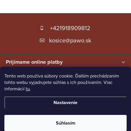
Z
á
+421918909812
p
kosice
@
pawo.sk
ä
t
Prijímame online platby
i
e
Tento web používa súbory cookie. Ďalším prechádzaním
Pawo.sk
ParkettWorld SK
ParkettWorld CZ
tohto webu vyjadrujete súhlas s ich používaním. Viac
informácií
tu
.
ParkettWorld HU
Nastavenie
Copyright 2026
ParkettWorld
. Všetky práva vyhradené.
Súhlasím
Vytvoril Shoptet