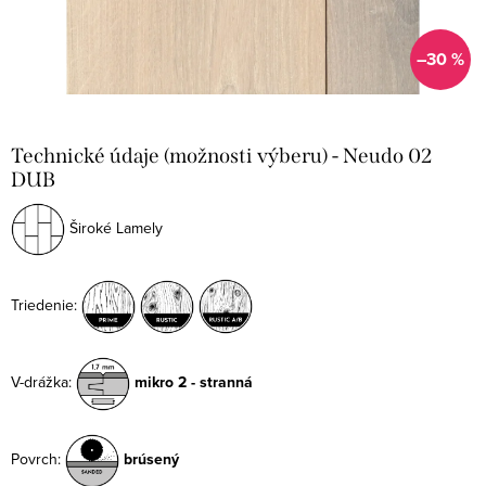
–30 %
Technické údaje (možnosti výberu) - Neudo 02
DUB
Široké Lamely
Triedenie:
V-drážka:
mikro 2 - stranná
Povrch:
brúsený