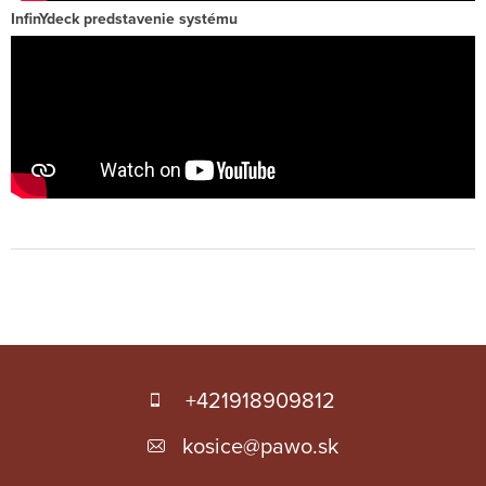
InfinYdeck predstavenie systému
Z
á
+421918909812
p
kosice
@
pawo.sk
ä