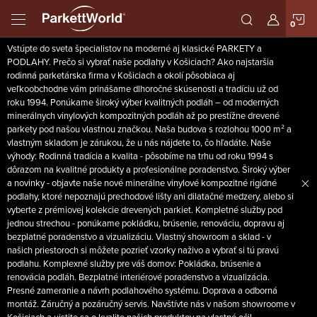
Prejsť
N
na
obsah
Vstúpte do sveta špecialistov na moderné aj klasické PARKETY a
K
PODLAHY. Prečo si vybrať naše podlahy v Košiciach? Ako najstaršia
rodinná parketárska firma v Košiciach a okolí pôsobiaca aj
veľkoobchodne vám prinášame dlhoročné skúsenosti a tradíciu už od
roku 1994. Ponúkame široký výber kvalitných podláh – od moderných
minerálnych vinylových kompozitných podláh až po prestížne drevené
parkety pod našou vlastnou značkou. Naša budova s rozlohou 1000 m² a
vlastným skladom je zárukou, že u nás nájdete to, čo hľadáte. Naše
výhody: Rodinná tradícia a kvalita - pôsobíme na trhu od roku 1994 s
dôrazom na kvalitné produkty a profesionálne poradenstvo. Široký výber
a novinky - objavte naše nové minerálne vinylové kompozitné rigidné
podlahy, ktoré nepoznajú prechodové lišty ani dilatačné medzery, alebo si
vyberte z prémiovej kolekcie drevených parkiet. Kompletné služby pod
jednou strechou - ponúkame pokládku, brúsenie, renováciu, dopravu aj
bezplatné poradenstvo a vizualizáciu. Vlastný showroom a sklad - v
našich priestoroch si môžete pozrieť vzorky naživo a vybrať si tú pravú
podlahu. Komplexné služby pre váš domov: Pokládka, brúsenie a
renovácia podláh. Bezplatné interiérové poradenstvo a vizualizácia.
Presné zameranie a návrh podlahového systému. Doprava a odborná
montáž. Záručný a pozáručný servis. Navštívte nás v našom showroome v