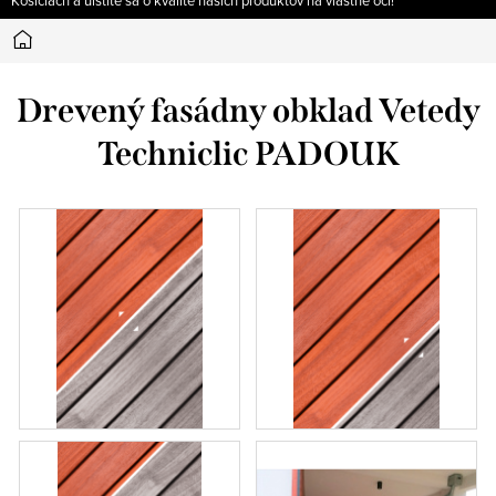
Košiciach a uistite sa o kvalite našich produktov na vlastné oči!
Domov
Drevený fasádny obklad Vetedy
Techniclic PADOUK