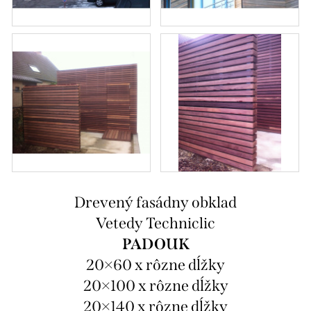
Drevený fasádny obklad
Vetedy Techniclic
PADOUK
20×60 x rôzne dĺžky
20×100 x rôzne dĺžky
20×140 x rôzne dĺžky