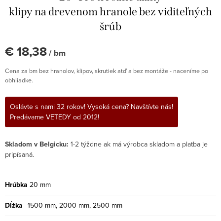
klipy na drevenom hranole bez viditeľných
šrúb
€ 18,38
/ bm
Cena za bm bez hranolov, klipov, skrutiek atď a bez montáže - naceníme po
obhliadke.
Oslávte s nami 32 rokov! Vysoká cena? Navštívte nás!
Predávame VETEDY od 2012!
Skladom v Belgicku:
1-2 týždne ak má výrobca skladom a platba je
pripísaná.
Hrúbka
20 mm
Dĺžka
1500 mm, 2000 mm, 2500 mm